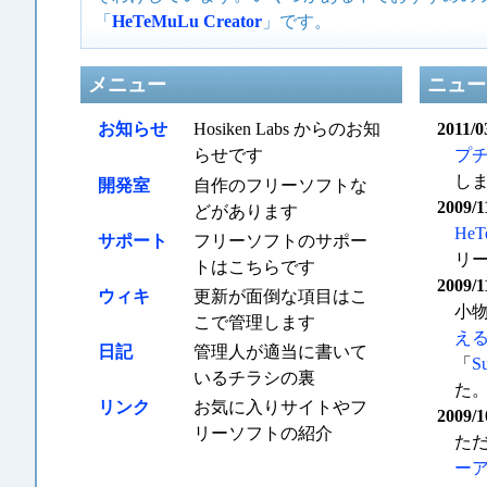
「
HeTeMuLu Creator
」です。
メニュー
ニュー
お知らせ
Hosiken Labs からのお知
2011/0
らせです
プチ
し
開発室
自作のフリーソフトな
2009/1
どがあります
HeT
サポート
フリーソフトのサポー
リ
トはこちらです
2009/1
ウィキ
更新が面倒な項目はこ
小
こで管理します
え
日記
管理人が適当に書いて
「
S
いるチラシの裏
た
リンク
お気に入りサイトやフ
2009/1
リーソフトの紹介
た
ー